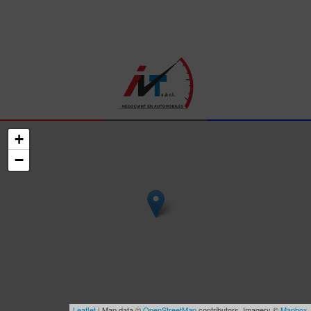
+
−
Leaflet
| Map data ©
OpenStreetMap
contributors, Imagery ©
Mapbox