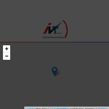
+
−
Leaflet
| Map data ©
OpenStreetMap
contributors, Imagery ©
Mapbox