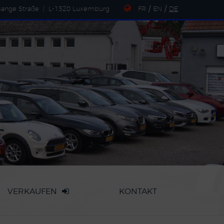
sange Straße
|
L-1320 Luxemburg
FR
/
EN
/
DE
VERKAUFEN
KONTAKT