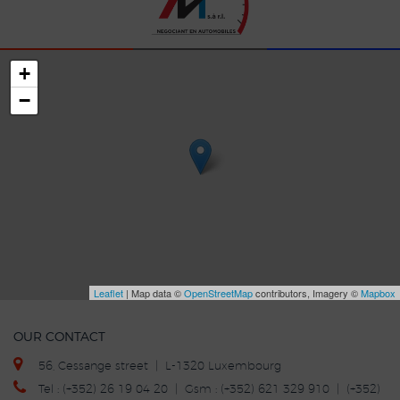
+
−
Leaflet
| Map data ©
OpenStreetMap
contributors, Imagery ©
Mapbox
OUR CONTACT
56, Cessange street | L-1320 Luxembourg
Tel : (+352) 26 19 04 20 | Gsm : (+352) 621 329 910 | (+352)