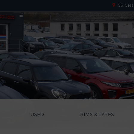
56, Cess
USED
RIMS & TYRES