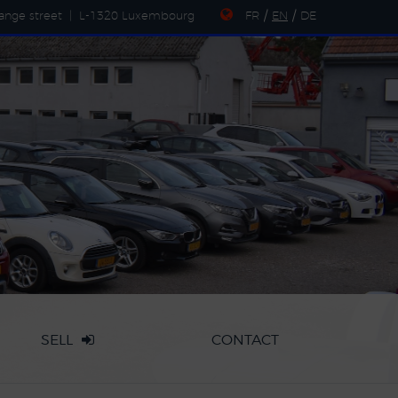
ange street
|
L-1320 Luxembourg
FR
/
EN
/
DE
SELL
CONTACT