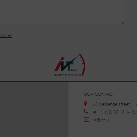
ookies
OUR CONTACT
56, Cessange street 
Tel : (+352) 26 19 04 
ivt
@p
t.lu