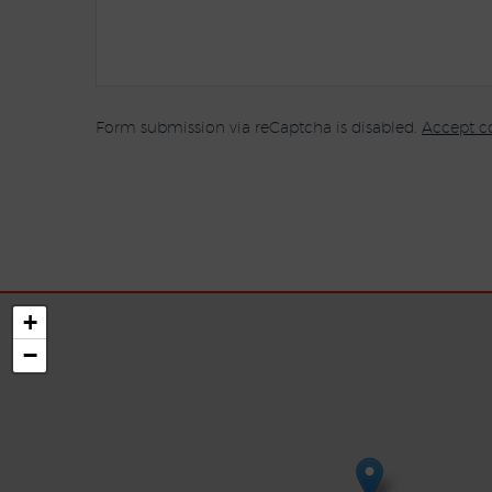
Form submission via reCaptcha is disabled.
Accept c
+
−