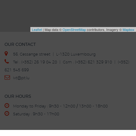
Leaflet
| Map data ©
OpenStreetMap
contributors, Imagery ©
Mapbox
OUR CONTACT
56, Cessange street | L-1320 Luxembourg
Tel : (+352) 26 19 04 20 | Gsm : (+352) 621 329 910 | (+352)
621 545 699
ivt
@p
t.lu
OUR HOURS
Monday to Friday : 9h30 - 12h00 / 13h00 - 18h00
Saturday : 9h30 - 17h00
BUY - SELL - TRADE-IN