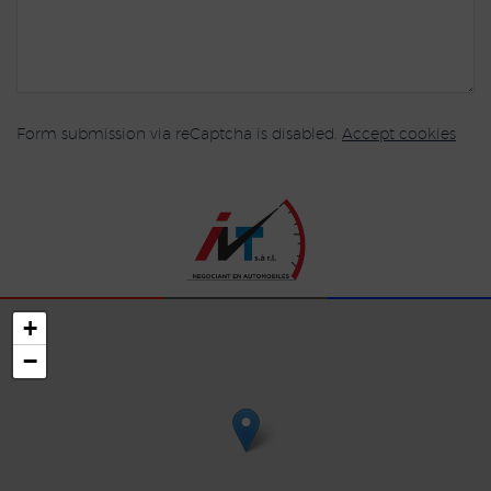
Form submission via reCaptcha is disabled.
Accept cookies
+
−