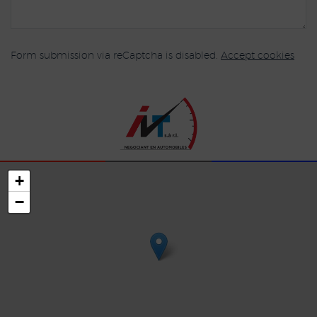
Form submission via reCaptcha is disabled.
Accept cookies
+
−