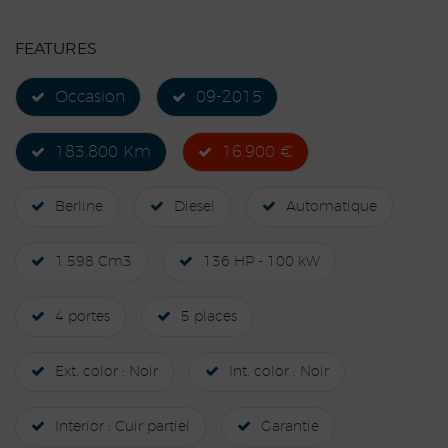
FEATURES
Occasion
09-2015
183.800 Km
16.900 €
Berline
Diesel
Automatique
1.598 Cm3
136 HP - 100 kW
4 portes
5 places
Ext. color : Noir
Int. color : Noir
Interior : Cuir partiel
Garantie