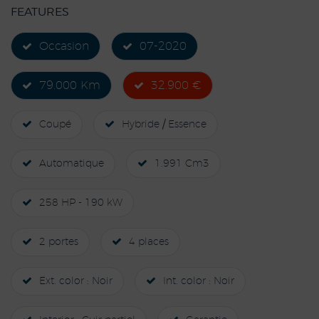
FEATURES
Occasion
07-2020
79.000 Km
32.900 €
Coupé
Hybride / Essence
Automatique
1.991 Cm3
258 HP - 190 kW
2 portes
4 places
Ext. color : Noir
Int. color : Noir