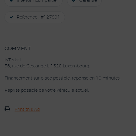
Interior : Cuir partiel
Garantie
Reference : #127991
COMMENT
IVT s.àr.l
56, rue de Cessange L-1320 Luxembourg.
Financement sur place possible, réponse en 10 minutes.
Reprise possible de votre véhicule actuel.
Print this Ad