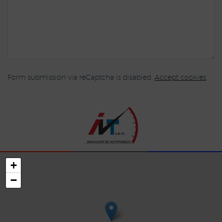
Form submission via reCaptcha is disabled.
Accept cookies
+
−