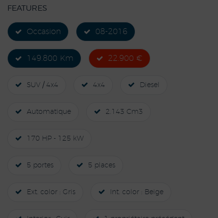
FEATURES
Occasion
08-2016
149.800 Km
22.900 €
SUV / 4x4
4x4
Diesel
Automatique
2.143 Cm3
170 HP - 125 kW
5 portes
5 places
Ext. color : Gris
Int. color : Beige