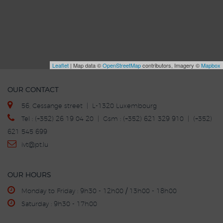
Leaflet
| Map data ©
OpenStreetMap
contributors, Imagery ©
Mapbox
OUR CONTACT
56, Cessange street | L-1320 Luxembourg
Tel : (+352) 26 19 04 20 | Gsm : (+352) 621 329 910 | (+352)
621 545 699
ivt
@p
t.lu
OUR HOURS
Monday to Friday : 9h30 - 12h00 / 13h00 - 18h00
Saturday : 9h30 - 17h00