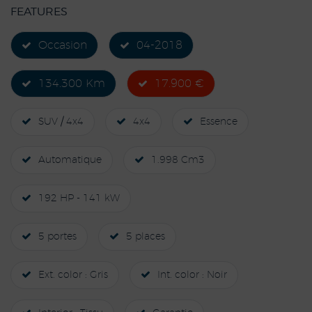
FEATURES
Occasion
04-2018
134.300 Km
17.900 €
SUV / 4x4
4x4
Essence
Automatique
1.998 Cm3
192 HP - 141 kW
5 portes
5 places
Ext. color : Gris
Int. color : Noir