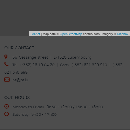
Leaflet
| Map data ©
OpenStreetMap
contributors, Imagery ©
Mapbox
OUR CONTACT
56, Cessange street | L-1320 Luxembourg
Tel : (+352) 26 19 04 20 | Gsm : (+352) 621 329 910 | (+352)
621 545 699
ivt
@p
t.lu
OUR HOURS
Monday to Friday : 9h30 - 12h00 / 13h00 - 18h00
Saturday : 9h30 - 17h00