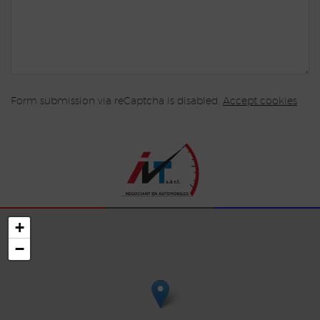
Form submission via reCaptcha is disabled.
Accept cookies
+
−