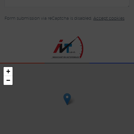
Form submission via reCaptcha is disabled.
Accept cookies
+
−