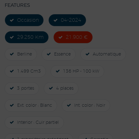
FEATURES
Occasion
04-2024
29.250 Km
21.900 €
Berline
Essence
Automatique
1.499 Cm3
136 HP - 100 kW
3 portes
4 places
Ext. color : Blanc
Int. color : Noir
Interior : Cuir partiel