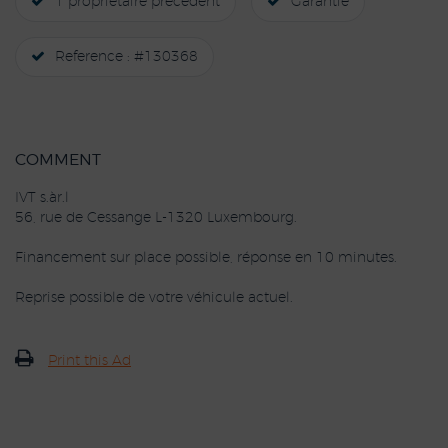
1 propriétaire précédent
Garantie
Reference : #130368
COMMENT
IVT s.àr.l
56, rue de Cessange L-1320 Luxembourg.
Financement sur place possible, réponse en 10 minutes.
Reprise possible de votre véhicule actuel.
Print this Ad