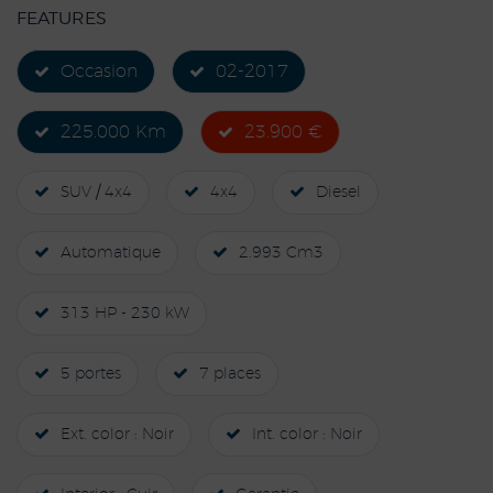
FEATURES
Occasion
02-2017
225.000 Km
23.900 €
SUV / 4x4
4x4
Diesel
Automatique
2.993 Cm3
313 HP - 230 kW
5 portes
7 places
Ext. color : Noir
Int. color : Noir