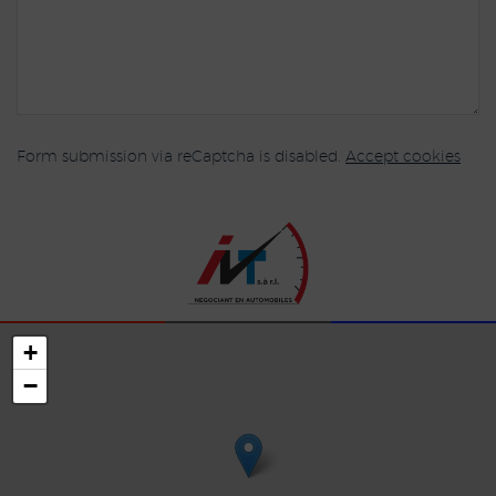
Form submission via reCaptcha is disabled.
Accept cookies
+
−