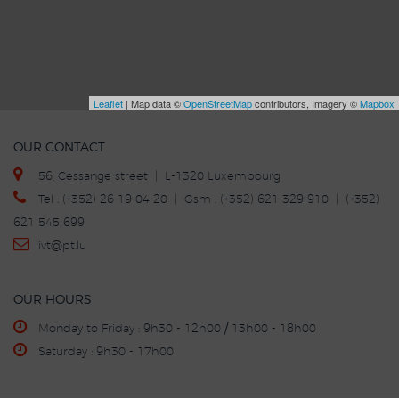
Leaflet
| Map data ©
OpenStreetMap
contributors, Imagery ©
Mapbox
OUR CONTACT
56, Cessange street | L-1320 Luxembourg
Tel : (+352) 26 19 04 20 | Gsm : (+352) 621 329 910 | (+352)
621 545 699
ivt
@p
t.lu
OUR HOURS
Monday to Friday : 9h30 - 12h00 / 13h00 - 18h00
Saturday : 9h30 - 17h00