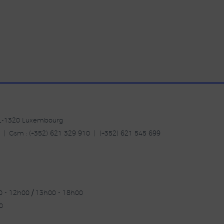
| L-1320 Luxembourg
20 | Gsm : (+352) 621 329 910 | (+352) 621 545 699
30 - 12h00 / 13h00 - 18h00
0