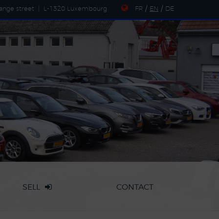
ange street
|
L-1320 Luxembourg
FR
/
EN
/
DE
SELL
CONTACT