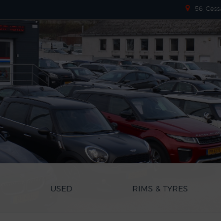
56, Cess
USED
RIMS & TYRES