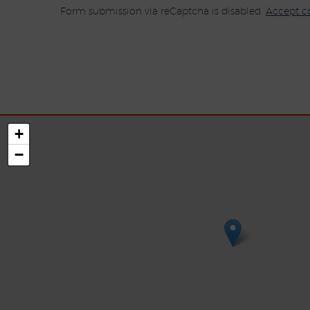
Form submission via reCaptcha is disabled.
Accept c
+
−