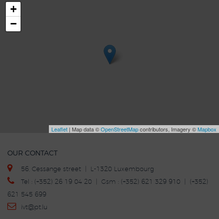
+
−
Leaflet
| Map data ©
OpenStreetMap
contributors, Imagery ©
Mapbox
OUR CONTACT
56, Cessange street | L-1320 Luxembourg
Tel : (+352) 26 19 04 20 | Gsm : (+352) 621 329 910 | (+352)
621 545 699
ivt
@p
t.lu