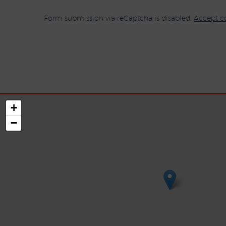
Form submission via reCaptcha is disabled.
Accept c
+
−