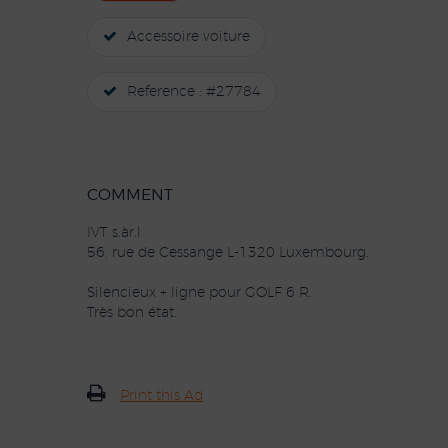
Accessoire voiture
Reference : #27784
COMMENT
IVT s.àr.l
56, rue de Cessange L-1320 Luxembourg.
Silencieux + ligne pour GOLF 6 R.
Très bon état.
Print this Ad