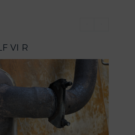
<
>
F VI R