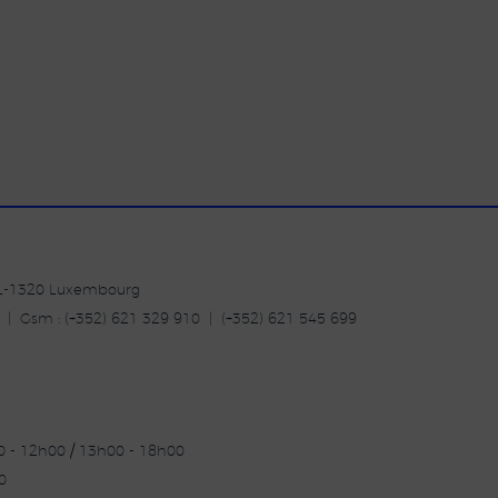
| L-1320 Luxembourg
20 | Gsm : (+352) 621 329 910 | (+352) 621 545 699
30 - 12h00 / 13h00 - 18h00
0