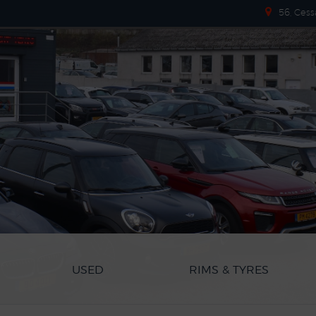
56, Cess
USED
RIMS & TYRES