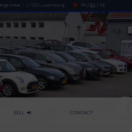
ange street
|
L-1320 Luxembourg
FR
/
EN
/
DE
SELL
CONTACT