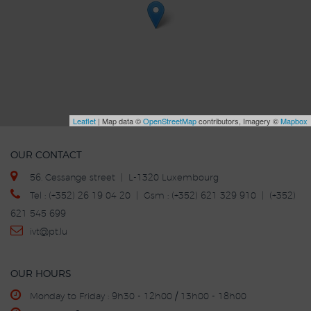
Leaflet
| Map data ©
OpenStreetMap
contributors, Imagery ©
Mapbox
OUR CONTACT
56, Cessange street | L-1320 Luxembourg
Tel : (+352) 26 19 04 20 | Gsm : (+352) 621 329 910 | (+352)
621 545 699
ivt
@p
t.lu
OUR HOURS
Monday to Friday : 9h30 - 12h00 / 13h00 - 18h00