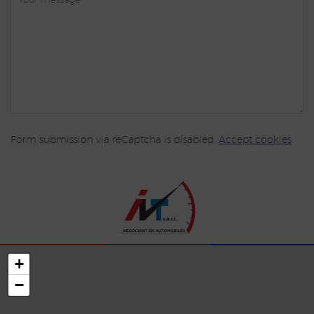
Form submission via reCaptcha is disabled.
Accept cookies
+
−