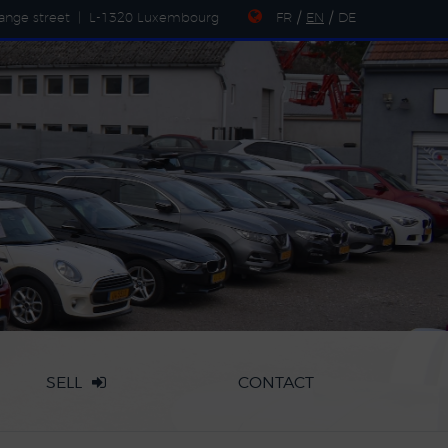
ange street
|
L-1320 Luxembourg
FR
/
EN
/
DE
SELL
CONTACT