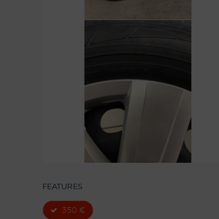
FEATURES
350 €