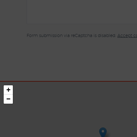
Form submission via reCaptcha is disabled.
Accept c
+
−