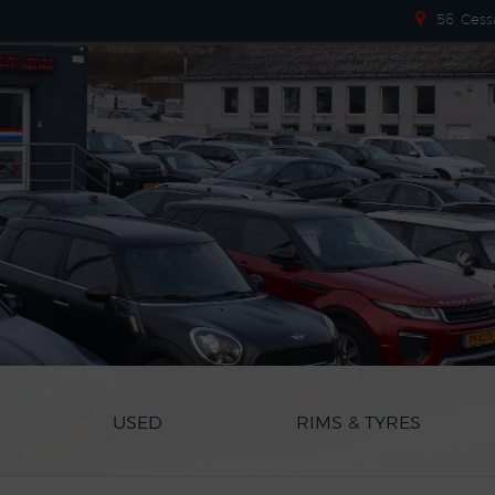
56, Cess
USED
RIMS & TYRES