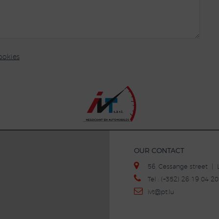
ookies
OUR CONTACT
56, Cessange street 
Tel : (+352) 26 19 04 
ivt
@p
t.lu