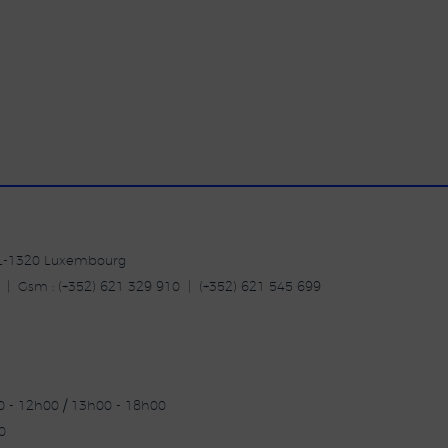
| L-1320 Luxembourg
20 | Gsm : (+352) 621 329 910 | (+352) 621 545 699
30 - 12h00 / 13h00 - 18h00
0