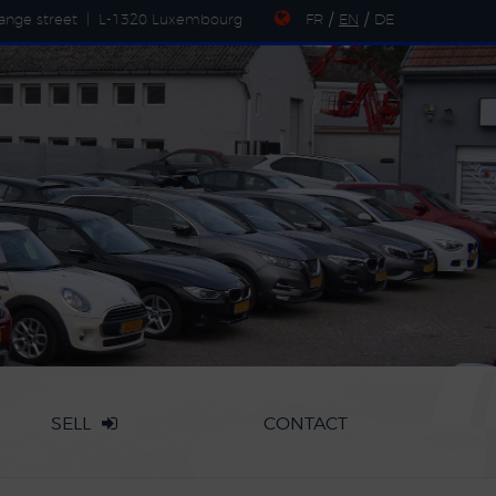
ange street
|
L-1320 Luxembourg
FR
/
EN
/
DE
SELL
CONTACT