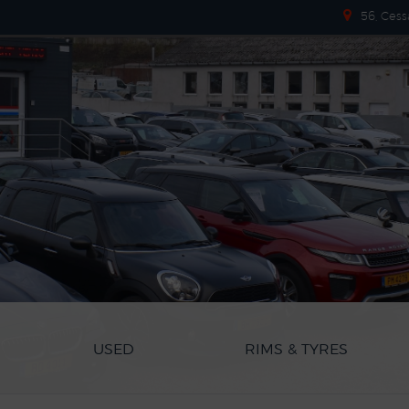
56, Cess
USED
RIMS & TYRES