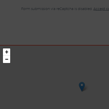
Form submission via reCaptcha is disabled.
Accept c
+
−