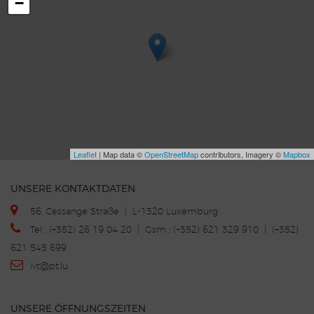
−
Leaflet
| Map data ©
OpenStreetMap
contributors, Imagery ©
Mapbox
UNSERE KONTAKTDATEN
56, Cessange Straße | L-1320 Luxemburg
Tel : (+352) 26 19 04 20 | Gsm : (+352) 621 329 910 | (+352)
621 545 699
ivt
@p
t.lu
UNSERE ÖFFNUNGSZEITEN