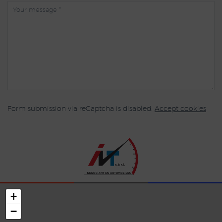
Form submission via reCaptcha is disabled.
Accept cookies
+
−