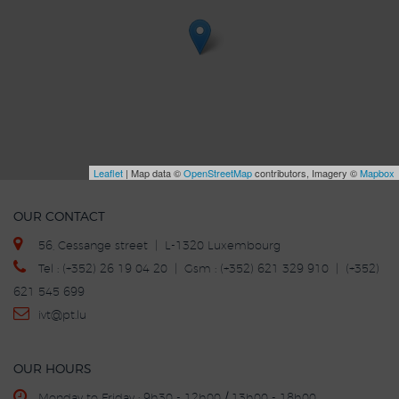
Leaflet
| Map data ©
OpenStreetMap
contributors, Imagery ©
Mapbox
OUR CONTACT
56, Cessange street | L-1320 Luxembourg
Tel : (+352) 26 19 04 20 | Gsm : (+352) 621 329 910 | (+352)
621 545 699
ivt
@p
t.lu
OUR HOURS
Monday to Friday : 9h30 - 12h00 / 13h00 - 18h00