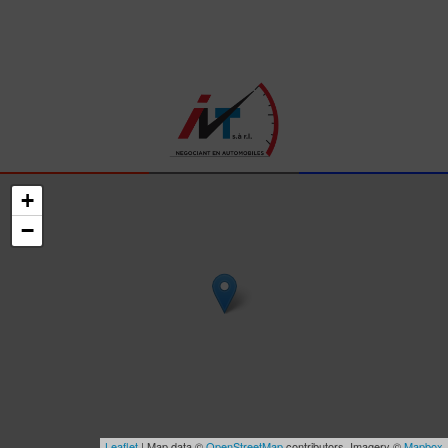
+
−
Leaflet
| Map data ©
OpenStreetMap
contributors, Imagery ©
Mapbox