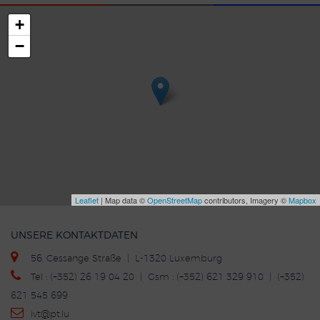
+
−
Leaflet
| Map data ©
OpenStreetMap
contributors, Imagery ©
Mapbox
UNSERE KONTAKTDATEN
56, Cessange Straße | L-1320 Luxemburg
Tel : (+352) 26 19 04 20 | Gsm : (+352) 621 329 910 | (+352)
621 545 699
ivt
@p
t.lu