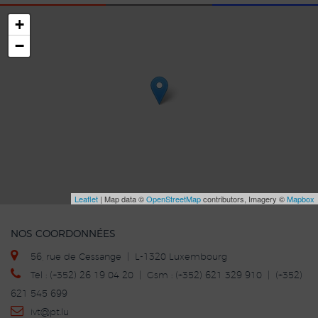
+
−
Leaflet
| Map data ©
OpenStreetMap
contributors, Imagery ©
Mapbox
NOS COORDONNÉES
56, rue de Cessange | L-1320 Luxembourg
Tel : (+352) 26 19 04 20 | Gsm : (+352) 621 329 910 | (+352)
621 545 699
ivt
@p
t.lu