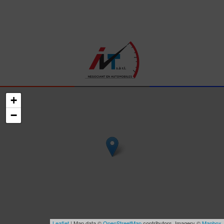
+
−
Leaflet
| Map data ©
OpenStreetMap
contributors, Imagery ©
Mapbox