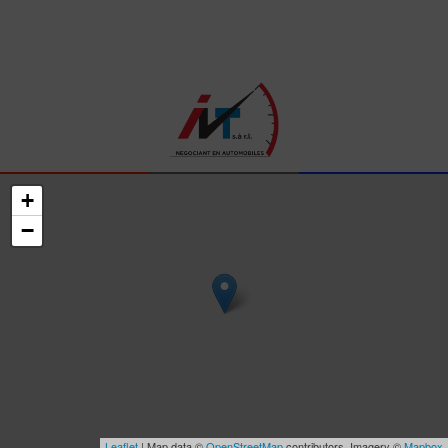
+
−
Leaflet
| Map data ©
OpenStreetMap
contributors, Imagery ©
Mapbox