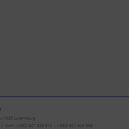
N
| L-1320 Luxemburg
20 | Gsm : (+352) 621 329 910 | (+352) 621 545 699