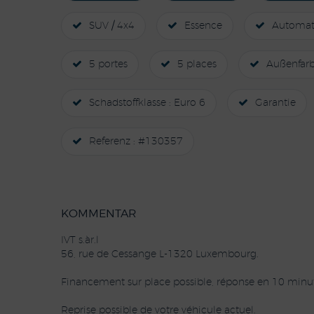
SUV / 4x4
Essence
Automat
5 portes
5 places
Außenfarbe
Schadstoffklasse : Euro 6
Garantie
Referenz : #130357
KOMMENTAR
IVT s.àr.l
56, rue de Cessange L-1320 Luxembourg.
Financement sur place possible, réponse en 10 minut
Reprise possible de votre véhicule actuel.