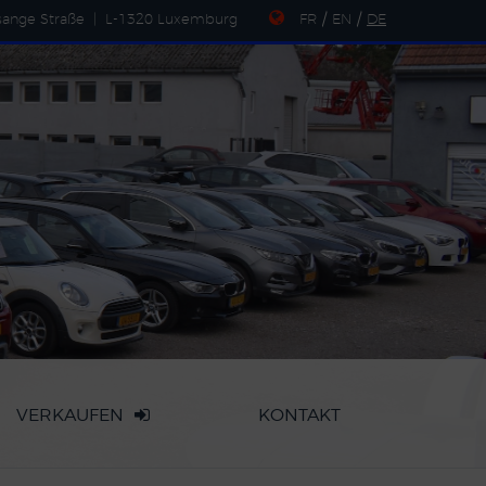
sange Straße
|
L-1320 Luxemburg
FR
/
EN
/
DE
VERKAUFEN
KONTAKT