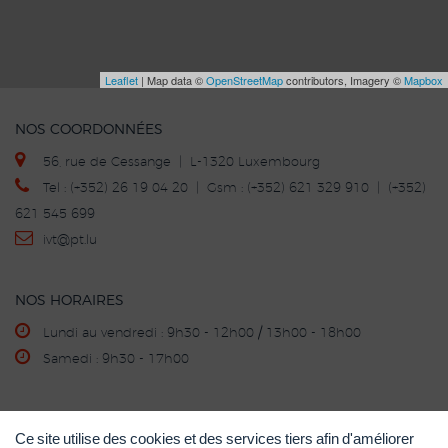
Leaflet
| Map data ©
OpenStreetMap
contributors, Imagery ©
Mapbox
NOS COORDONNÉES
56, rue de Cessange | L-1320 Luxembourg
Tel : (+352) 26 19 04 20 | Gsm : (+352) 621 329 910 | (+352)
621 545 699
ivt
@p
t.lu
NOS HORAIRES
Lundi au vendredi : 9h30 - 12h00 / 13h00 - 18h00
Samedi : 9h30 - 17h00
ACHAT - VENTE - REPRISE
Ce site utilise des cookies et des services tiers afin d'améliorer