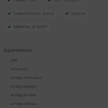
Intérieur : Cuir
CO2 : 139 g /km
Classe émissions : Euro 6
Garantie
Référence : #130357
ÉQUIPEMENTS
ABS
Accoudoir
Airbag conducteur
Airbag passager
Airbags arrières
Airbags latéraux