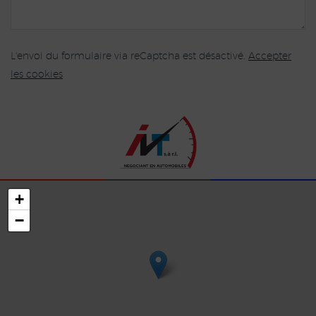
L'envoi du formulaire via reCaptcha est désactivé.
Accepter
les cookies
+
−