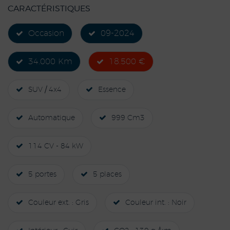
CARACTÉRISTIQUES
Occasion
09-2024
34.000 Km
18.500 €
SUV / 4x4
Essence
Automatique
999 Cm3
114 CV - 84 kW
5 portes
5 places
Couleur ext. : Gris
Couleur int. : Noir