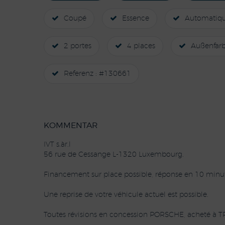
Coupé
Essence
Automatiq
2 portes
4 places
Außenfarb
Referenz : #130661
KOMMENTAR
IVT s.àr.l
56 rue de Cessange L-1320 Luxembourg.
Financement sur place possible, réponse en 10 minut
Une reprise de votre véhicule actuel est possible.
Toutes révisions en concession PORSCHE, acheté à