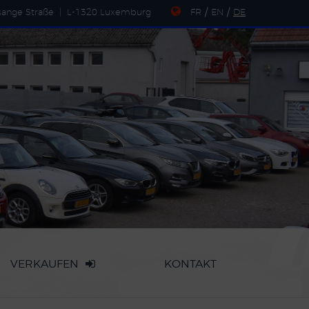
sange Straße
|
L-1320 Luxemburg
FR
/
EN
/
DE
VERKAUFEN
KONTAKT