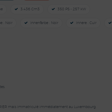
ue
3.436 Cm3
350 PS - 257 kW
e : Noir
Innenfarbe : Noir
Innere : Cuir
es.
 TRIER mais immatriculé immédiatement au Luxembourg.