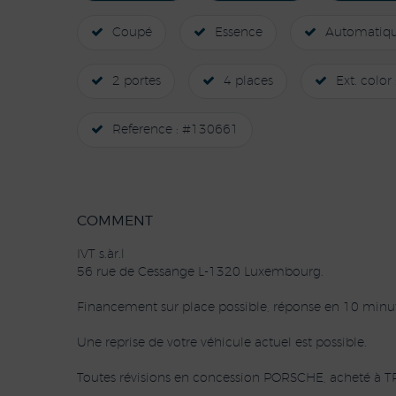
Coupé
Essence
Automatiq
2 portes
4 places
Ext. color 
Reference : #130661
COMMENT
IVT s.àr.l
56 rue de Cessange L-1320 Luxembourg.
Financement sur place possible, réponse en 10 minut
Une reprise de votre véhicule actuel est possible.
Toutes révisions en concession PORSCHE, acheté à