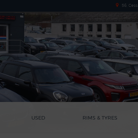
56, Cess
USED
RIMS & TYRES