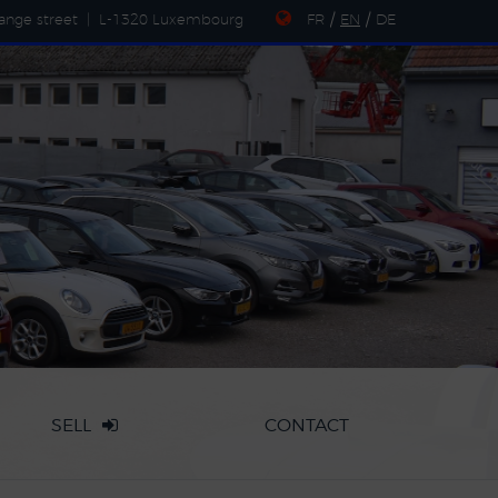
ange street
|
L-1320 Luxembourg
FR
/
EN
/
DE
SELL
CONTACT