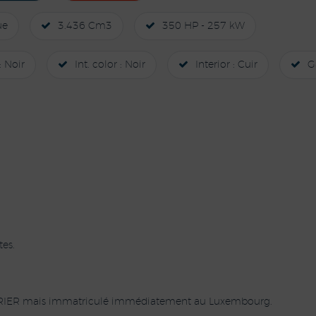
ue
3.436 Cm3
350 HP - 257 kW
: Noir
Int. color : Noir
Interior : Cuir
G
es.
 TRIER mais immatriculé immédiatement au Luxembourg.