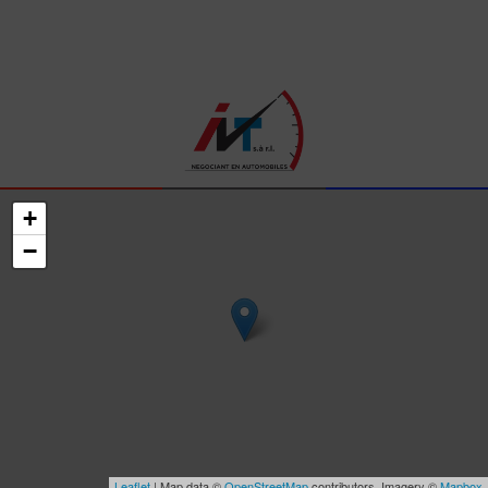
+
−
Leaflet
| Map data ©
OpenStreetMap
contributors, Imagery ©
Mapbox