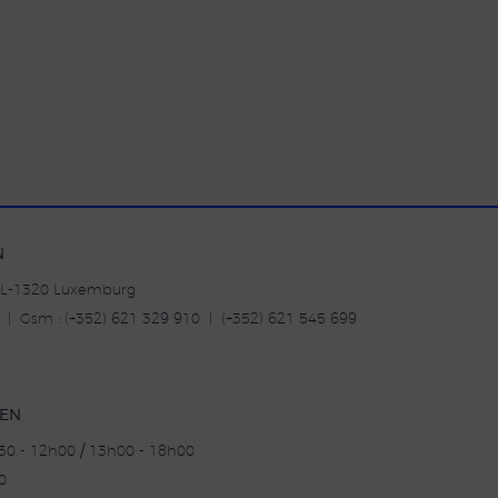
N
| L-1320 Luxemburg
20 | Gsm : (+352) 621 329 910 | (+352) 621 545 699
TEN
h30 - 12h00 / 13h00 - 18h00
0