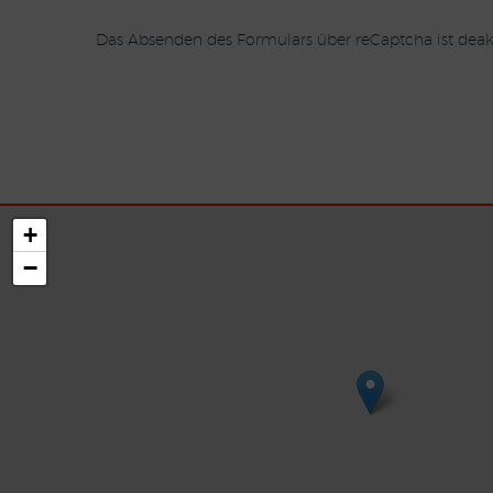
Das Absenden des Formulars über reCaptcha ist deakt
+
−