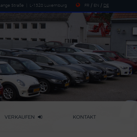
sange Straße
|
L-1320 Luxemburg
FR
/
EN
/
DE
VERKAUFEN
KONTAKT