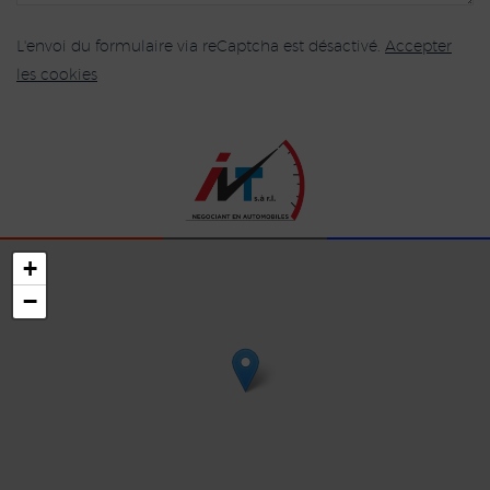
L'envoi du formulaire via reCaptcha est désactivé.
Accepter
les cookies
+
−