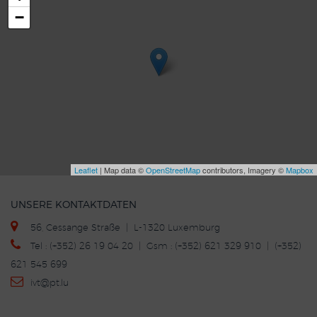
−
Leaflet
| Map data ©
OpenStreetMap
contributors, Imagery ©
Mapbox
UNSERE KONTAKTDATEN
56, Cessange Straße | L-1320 Luxemburg
Tel : (+352) 26 19 04 20 | Gsm : (+352) 621 329 910 | (+352)
621 545 699
ivt
@p
t.lu