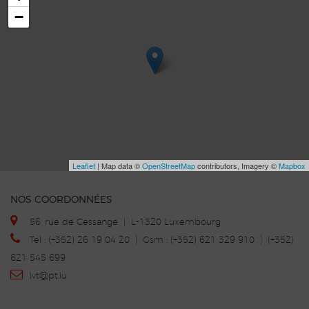
−
Leaflet
| Map data ©
OpenStreetMap
contributors, Imagery ©
Mapbox
NOS COORDONNÉES
56, rue de Cessange | L-1320 Luxembourg
Tel : (+352) 26 19 04 20 | Gsm : (+352) 621 329 910 | (+352)
621 545 699
ivt
@p
t.lu