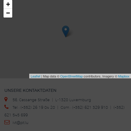
+
−
Leaflet
| Map data ©
OpenStreetMap
contributors, Imagery ©
Mapbox
UNSERE KONTAKTDATEN
56, Cessange Straße | L-1320 Luxemburg
Tel : (+352) 26 19 04 20 | Gsm : (+352) 621 329 910 | (+352)
621 545 699
ivt
@p
t.lu