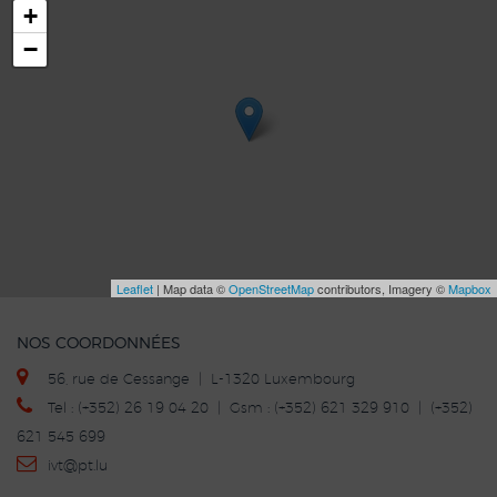
+
−
Leaflet
| Map data ©
OpenStreetMap
contributors, Imagery ©
Mapbox
NOS COORDONNÉES
56, rue de Cessange | L-1320 Luxembourg
Tel : (+352) 26 19 04 20 | Gsm : (+352) 621 329 910 | (+352)
621 545 699
ivt
@p
t.lu