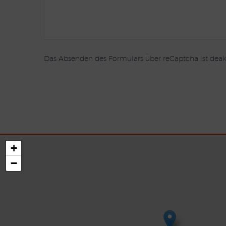
Das Absenden des Formulars über reCaptcha ist deakt
+
−