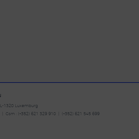
N
| L-1320 Luxemburg
20 | Gsm : (+352) 621 329 910 | (+352) 621 545 699