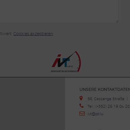
iviert.
Cookies akzeptieren
UNSERE KONTAKTDATE
56, Cessange Straße 
Tel : (+352) 26 19 04 
ivt
@p
t.lu