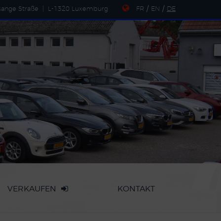
sange Straße
|
L-1320 Luxemburg
FR
/
EN
/
DE
VERKAUFEN
KONTAKT