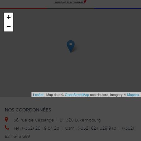
+
−
Leaflet
| Map data ©
OpenStreetMap
contributors, Imagery ©
Mapbox
NOS COORDONNÉES
56, rue de Cessange | L-1320 Luxembourg
Tel : (+352) 26 19 04 20 | Gsm : (+352) 621 329 910 | (+352)
621 545 699