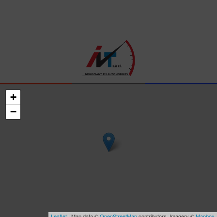
+
−
Leaflet
| Map data ©
OpenStreetMap
contributors, Imagery ©
Mapbox