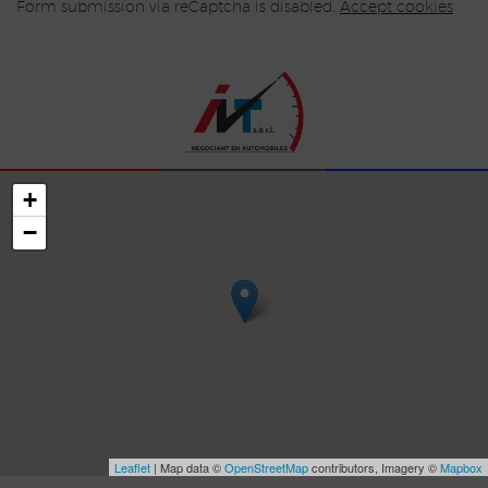
Form submission via reCaptcha is disabled.
Accept cookies
+
−
Leaflet
| Map data ©
OpenStreetMap
contributors, Imagery ©
Mapbox