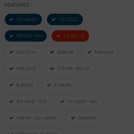
FEATURES
Occasion
10-2020
55.000 Km
13.900 €
SUV / 4x4
Essence
Manuelle
999 Cm3
115 HP - 85 kW
5 portes
5 places
Ext. color : Gris
Int. color : Noir
Interior : Cuir partiel
Garantie