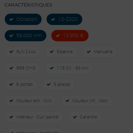
CARACTÉRISTIQUES
Occasion
10-2020
55.000 Km
13.900 €
SUV / 4x4
Essence
Manuelle
999 Cm3
115 CV - 85 kW
5 portes
5 places
Couleur ext. : Gris
Couleur int. : Noir
Intérieur : Cuir partiel
Garantie