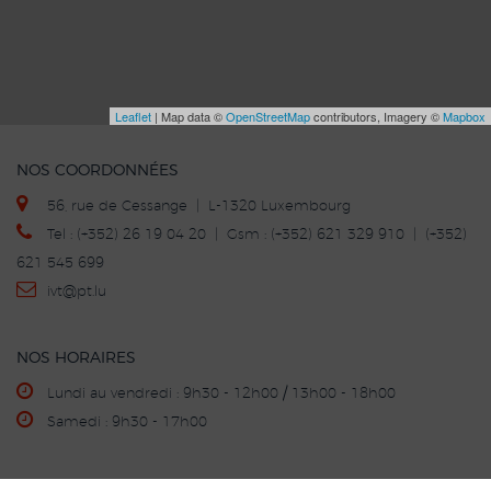
Leaflet
| Map data ©
OpenStreetMap
contributors, Imagery ©
Mapbox
NOS COORDONNÉES
56, rue de Cessange | L-1320 Luxembourg
Tel : (+352) 26 19 04 20 | Gsm : (+352) 621 329 910 | (+352)
621 545 699
ivt
@p
t.lu
NOS HORAIRES
Lundi au vendredi : 9h30 - 12h00 / 13h00 - 18h00
Samedi : 9h30 - 17h00
ACHAT - VENTE - REPRISE