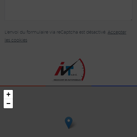
L'envoi du formulaire via reCaptcha est désactivé.
Accepter
les cookies
+
−