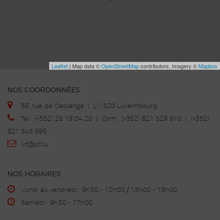
Leaflet
| Map data ©
OpenStreetMap
contributors, Imagery ©
Mapbox
NOS COORDONNÉES
56, rue de Cessange | L-1320 Luxembourg
Tel : (+352) 26 19 04 20 | Gsm : (+352) 621 329 910 | (+352)
621 545 699
ivt
@p
t.lu
NOS HORAIRES
Lundi au vendredi : 9h30 - 12h00 / 13h00 - 18h00
Samedi : 9h30 - 17h00