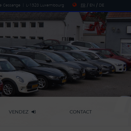
de Cessange
|
L-1320 Luxembourg
FR
/
EN
/
DE
VENDEZ
CONTACT