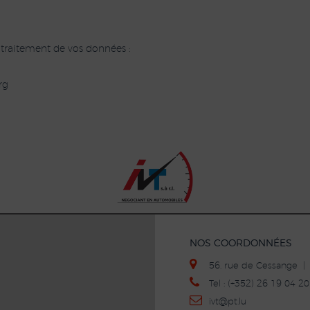
 traitement de vos données :
rg
NOS COORDONNÉES
56, rue de Cessange 
Tel : (+352) 26 19 04 
ivt
@p
t.lu