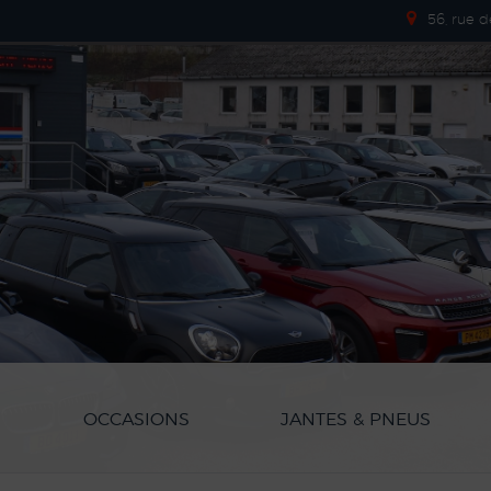
56, rue 
OCCASIONS
JANTES & PNEUS