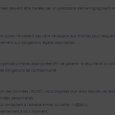
es peuvent être traitées par un prestataire d'emailing agissant en
durée n'excédant pas celle nécessaire aux finalités pour lesquelle
ément aux obligations légales applicables.
nisationnelles appropriées afin de garantir la sécurité et la con
es obligations de confidentialité.
des Données ( RGPD ), vous disposez d'un droit d'accès, de rectif
onnées personnelles.
 contactant à l'adresse e-mail suivante :
i
p@tv
ul.t
consentement à tout moment.