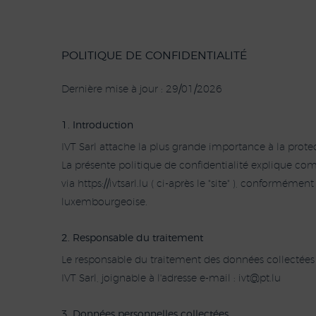
POLITIQUE DE CONFIDENTIALITÉ
Dernière mise à jour : 29/01/2026
1. Introduction
IVT Sarl attache la plus grande importance à la prote
La présente politique de confidentialité explique comm
via https://ivtsarl.lu ( ci-après le "site" ), conformé
luxembourgeoise.
2. Responsable du traitement
Le responsable du traitement des données collectées vi
IVT Sarl, joignable à l'adresse e-mail :
i
p@tv
ul.t
3. Données personnelles collectées