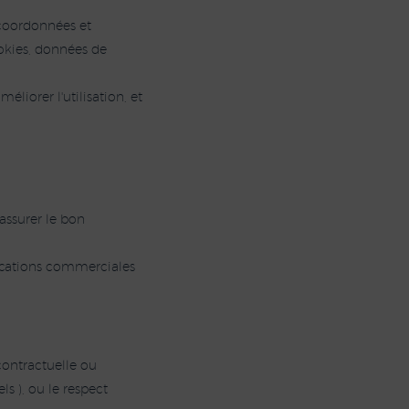
 coordonnées et
ookies, données de
iorer l'utilisation, et
.
 assurer le bon
ications commerciales
contractuelle ou
ls ), ou le respect