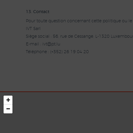
13. Contact
Pour toute question concernant cette politique ou le
IVT Sarl
Siège social : 56, rue de Cessange, L-1320 Luxembou
E-mail :
i
p@tv
ul.t
Téléphone : (+352) 26 19 04 20
+
−