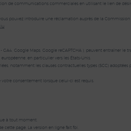
ion de communications commerciales en utilisant le lien de désin
, vous pouvez introduire une réclamation auprès de la Commission
.lu
tics - GA4, Google Maps, Google reCAPTCHA ), peuvent entraîner le t
 européenne, en particulier vers les États-Unis.
priées, notamment les clauses contractuelles types (SCC) adoptées
e votre consentement lorsque celui-ci est requis.
ique à tout moment.
 cette page. La version en ligne fait foi.