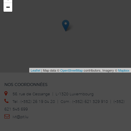
−
Leaflet
| Map data ©
OpenStreetMap
contributors, Imagery ©
Mapbox
NOS COORDONNÉES
56, rue de Cessange | L-1320 Luxembourg
Tel : (+352) 26 19 04 20 | Gsm : (+352) 621 329 910 | (+352)
621 545 699
ivt
@p
t.lu