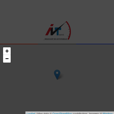
+
−
Leaflet
| Map data ©
OpenStreetMap
contributors, Imagery ©
Mapbox