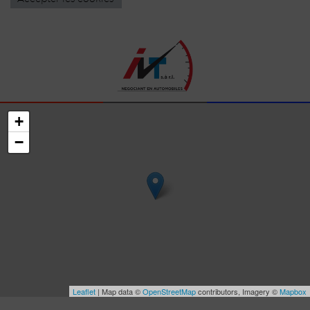
+
−
Leaflet
| Map data ©
OpenStreetMap
contributors, Imagery ©
Mapbox