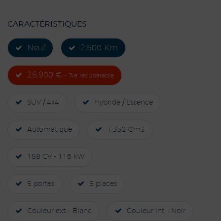
CARACTÉRISTIQUES
Neuf
2.500 Km
26.900 €
- Tva récupérable
SUV / 4x4
Hybride / Essence
Automatique
1.332 Cm3
158 CV - 116 kW
5 portes
5 places
Couleur ext. : Blanc
Couleur int. : Noir