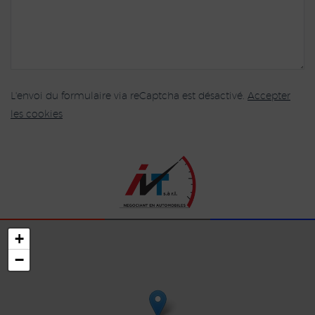
L'envoi du formulaire via reCaptcha est désactivé.
Accepter
les cookies
+
−