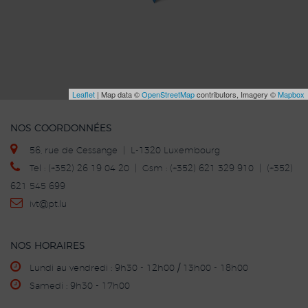
Leaflet
| Map data ©
OpenStreetMap
contributors, Imagery ©
Mapbox
NOS COORDONNÉES
56, rue de Cessange | L-1320 Luxembourg
Tel : (+352) 26 19 04 20 | Gsm : (+352) 621 329 910 | (+352)
621 545 699
ivt
@p
t.lu
NOS HORAIRES
Lundi au vendredi : 9h30 - 12h00 / 13h00 - 18h00
Samedi : 9h30 - 17h00