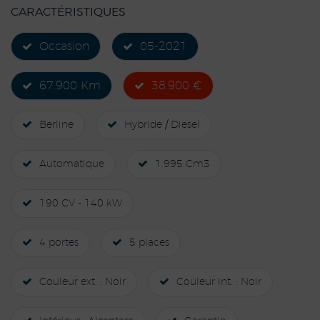
CARACTÉRISTIQUES
Occasion
05-2021
67.900 Km
38.900 €
Berline
Hybride / Diesel
Automatique
1.995 Cm3
190 CV - 140 kW
4 portes
5 places
Couleur ext. : Noir
Couleur int. : Noir