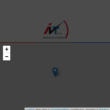
+
−
Leaflet
| Map data ©
OpenStreetMap
contributors, Imagery ©
Mapbox