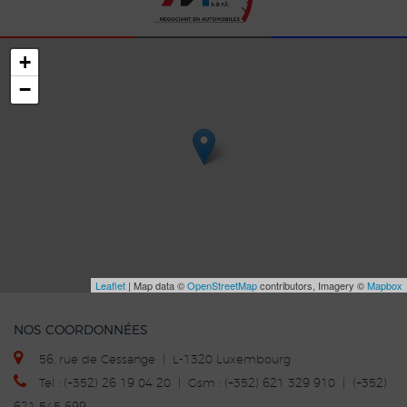
+
−
Leaflet
| Map data ©
OpenStreetMap
contributors, Imagery ©
Mapbox
NOS COORDONNÉES
56, rue de Cessange | L-1320 Luxembourg
Tel : (+352) 26 19 04 20 | Gsm : (+352) 621 329 910 | (+352)