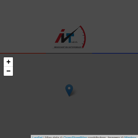
+
−
Leaflet
| Map data ©
OpenStreetMap
contributors, Imagery ©
Mapbox